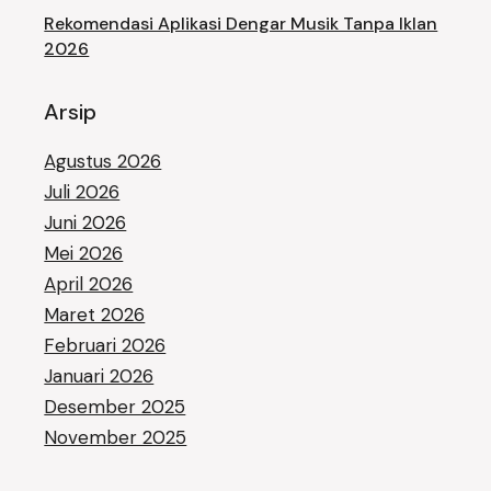
Rekomendasi Aplikasi Dengar Musik Tanpa Iklan
2026
Arsip
Agustus 2026
Juli 2026
Juni 2026
Mei 2026
April 2026
Maret 2026
Februari 2026
Januari 2026
Desember 2025
November 2025