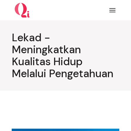
Lompat
ke
konten
Lekad -
Meningkatkan
Kualitas Hidup
Melalui Pengetahuan