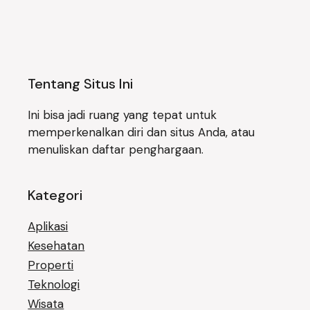
Tentang Situs Ini
Ini bisa jadi ruang yang tepat untuk
memperkenalkan diri dan situs Anda, atau
menuliskan daftar penghargaan.
Kategori
Aplikasi
Kesehatan
Properti
Teknologi
Wisata