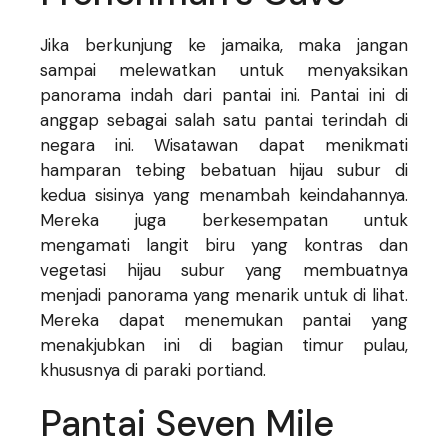
Jika berkunjung ke jamaika, maka jangan
sampai melewatkan untuk menyaksikan
panorama indah dari pantai ini. Pantai ini di
anggap sebagai salah satu pantai terindah di
negara ini. Wisatawan dapat menikmati
hamparan tebing bebatuan hijau subur di
kedua sisinya yang menambah keindahannya.
Mereka juga berkesempatan untuk
mengamati langit biru yang kontras dan
vegetasi hijau subur yang membuatnya
menjadi panorama yang menarik untuk di lihat.
Mereka dapat menemukan pantai yang
menakjubkan ini di bagian timur pulau,
khususnya di paraki portiand.
Pantai Seven Mile