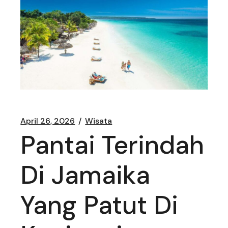
April 26, 2026
Wisata
Pantai Terindah
Di Jamaika
Yang Patut Di