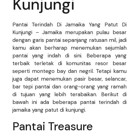
Kunjungi
Pantai Terindah Di Jamaika Yang Patut Di
Kunjungi – Jamaika merupakan pulau besar
dengan garis pantai sepanjang ratusan mil, jadi
kamu akan berharap menemukan sejumlah
pantai yang indah di sini. Beberapa yang
terbaik terletak di komunitas resor besar
seperti montego bay dan negril. Tetapi kamu
juga dapat menemukan pasir besar, selancar,
bar tepi pantai dan orang-orang yang ramah
di tujuan yang lebih terabaikan. Berikut di
bawah ini ada beberapa pantai terindah di
jamaika yang patut di kunjungi.
Pantai Treasure