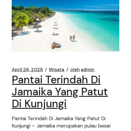
April 26, 2026
Wisata
oleh
admin
Pantai Terindah Di
Jamaika Yang Patut
Di Kunjungi
Pantai Terindah Di Jamaika Yang Patut Di
Kunjungi – Jamaika merupakan pulau besar