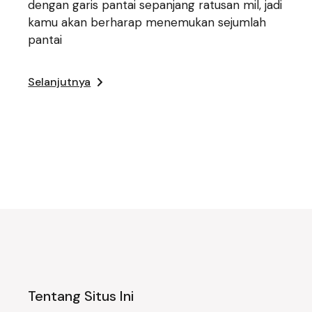
dengan garis pantai sepanjang ratusan mil, jadi
kamu akan berharap menemukan sejumlah
pantai
Selanjutnya
Tentang Situs Ini