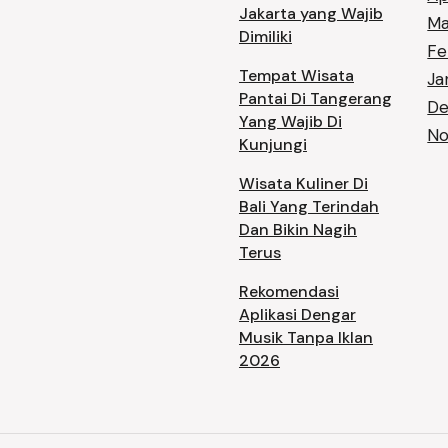
Jakarta yang Wajib
Ma
Dimiliki
Fe
Tempat Wisata
Ja
Pantai Di Tangerang
De
Yang Wajib Di
No
Kunjungi
Wisata Kuliner Di
Bali Yang Terindah
Dan Bikin Nagih
Terus
Rekomendasi
Aplikasi Dengar
Musik Tanpa Iklan
2026