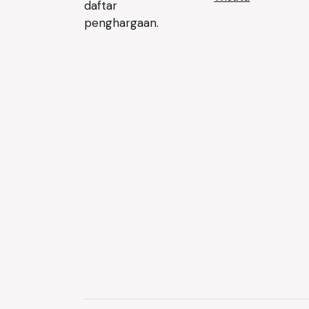
daftar
penghargaan.