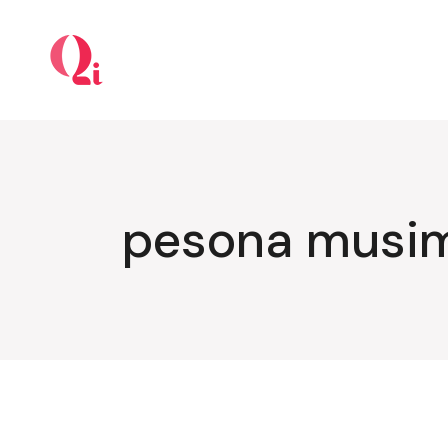
Lompat
ke
konten
pesona musi