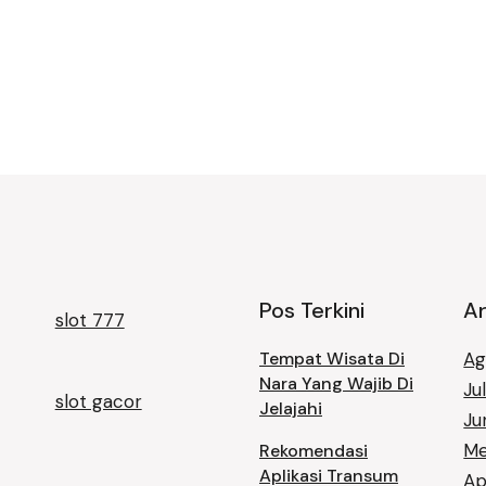
Pos Terkini
Ar
slot 777
Tempat Wisata Di
Ag
Nara Yang Wajib Di
Ju
slot gacor
Jelajahi
Ju
Me
Rekomendasi
Aplikasi Transum
Ap