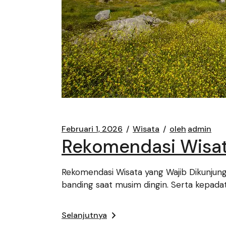
Februari 1, 2026
Wisata
oleh
admin
Rekomendasi Wisat
Rekomendasi Wisata yang Wajib Dikunjung
banding saat musim dingin. Serta kepada
Selanjutnya