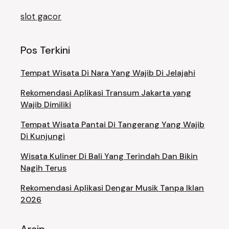
slot gacor
Pos Terkini
Tempat Wisata Di Nara Yang Wajib Di Jelajahi
Rekomendasi Aplikasi Transum Jakarta yang
Wajib Dimiliki
Tempat Wisata Pantai Di Tangerang Yang Wajib
Di Kunjungi
Wisata Kuliner Di Bali Yang Terindah Dan Bikin
Nagih Terus
Rekomendasi Aplikasi Dengar Musik Tanpa Iklan
2026
Arsip