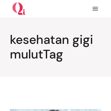
Lompat
ke
konten
kesehatan gigi
mulutTag