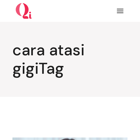
Lompat
ke
konten
cara atasi
gigiTag