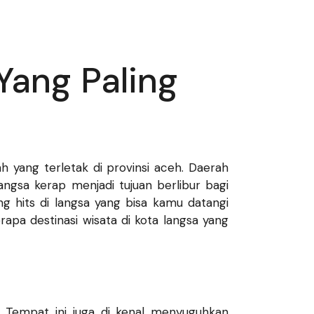
Yang Paling
h yang terletak di provinsi aceh. Daerah
langsa kerap menjadi tujuan berlibur bagi
g hits di langsa yang bisa kamu datangi
apa destinasi wisata di kota langsa yang
. Tempat ini juga di kenal menyuguhkan