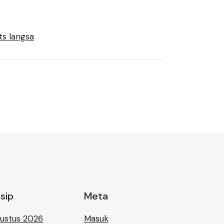
ts langsa
sip
Meta
ustus 2026
Masuk