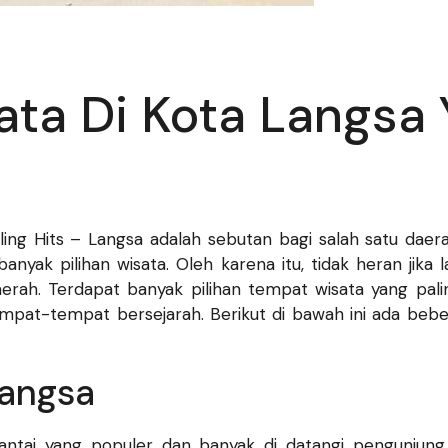
ata Di Kota Langsa 
ling Hits – Langsa adalah sebutan bagi salah satu daera
anyak pilihan wisata. Oleh karena itu, tidak heran jika 
erah. Terdapat banyak pilihan tempat wisata yang palin
mpat-tempat bersejarah. Berikut di bawah ini ada beber
Langsa
 pantai yang populer dan banyak di datangi pengunjung