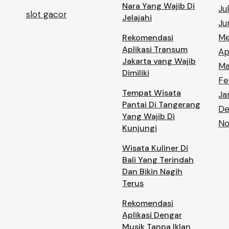
Nara Yang Wajib Di
Ju
slot gacor
Jelajahi
Ju
Me
Rekomendasi
Aplikasi Transum
Ap
Jakarta yang Wajib
Ma
Dimiliki
Fe
Tempat Wisata
Ja
Pantai Di Tangerang
De
Yang Wajib Di
No
Kunjungi
Wisata Kuliner Di
Bali Yang Terindah
Dan Bikin Nagih
Terus
Rekomendasi
Aplikasi Dengar
Musik Tanpa Iklan