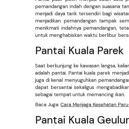
pemandangan indah dengan suasana tang 
menjadi daya tarik tersendiri bagi wisa
menjadikan pemandangan tampak semak
menikmati indahnya pemandangan, tetapi
untuk menghabiskan waktu berlibur ber
Pantai Kuala Parek
Saat berkunjung ke kawasan langsa, kalia
adalah pantai. Pantai kuala parek menjad
juga di kenal menyuguhkan pemandangan 
dapat bersantai sekaligus mengabadikan
sebagai tempat untuk memancing ikan.
Baca Juga:
Cara Menjaga Kesehatan Paru-
Pantai Kuala Geul