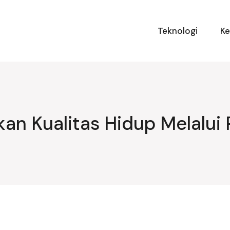
Teknologi
K
an Kualitas Hidup Melalui