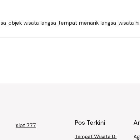
gsa
objek wisata langsa
tempat menarik langsa
wisata hi
Pos Terkini
Ar
slot 777
Tempat Wisata Di
Ag