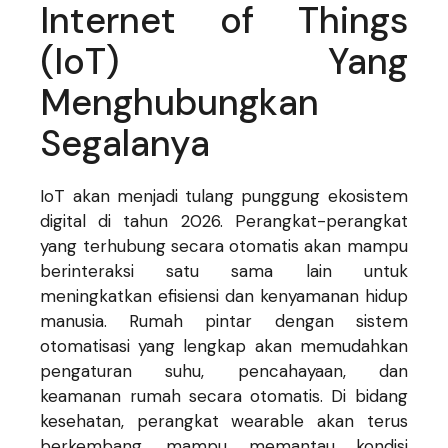
Internet of Things
(IoT) Yang
Menghubungkan
Segalanya
IoT akan menjadi tulang punggung ekosistem
digital di tahun 2026. Perangkat-perangkat
yang terhubung secara otomatis akan mampu
berinteraksi satu sama lain untuk
meningkatkan efisiensi dan kenyamanan hidup
manusia. Rumah pintar dengan sistem
otomatisasi yang lengkap akan memudahkan
pengaturan suhu, pencahayaan, dan
keamanan rumah secara otomatis. Di bidang
kesehatan, perangkat wearable akan terus
berkembang, mampu memantau kondisi