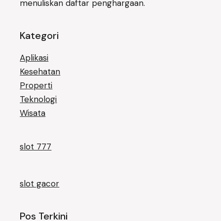
menuliskan daftar penghargaan.
Kategori
Aplikasi
Kesehatan
Properti
Teknologi
Wisata
slot 777
slot gacor
Pos Terkini