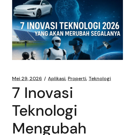
Mei 29, 2026
Aplikasi
Properti
Teknologi
7 Inovasi
Teknologi
Mengubah