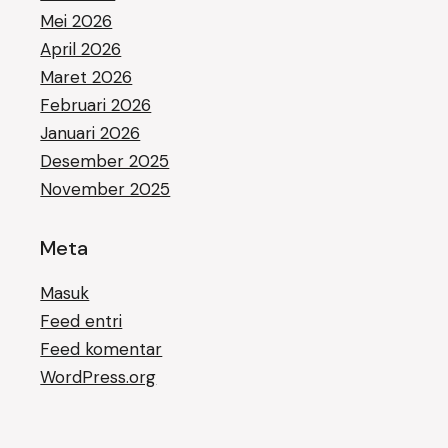
Mei 2026
April 2026
Maret 2026
Februari 2026
Januari 2026
Desember 2025
November 2025
Meta
Masuk
Feed entri
Feed komentar
WordPress.org