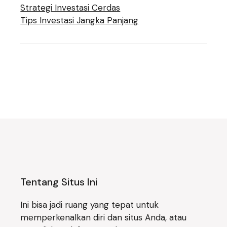
Strategi Investasi Cerdas
Tips Investasi Jangka Panjang
Tentang Situs Ini
Ini bisa jadi ruang yang tepat untuk
memperkenalkan diri dan situs Anda, atau