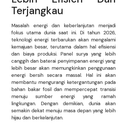
Terjangkau
Masalah energi dan keberlanjutan menjadi
fokus utama dunia saat ini. Di tahun 2026,
teknologi energi terbarukan akan mengalami
kemajuan besar, terutama dalam hal efisiensi
dan biaya produksi. Panel surya yang lebih
canggih dan baterai penyimpanan energi yang
lebih besar akan memungkinkan penggunaan
energi bersih secara massal. Hal ini akan
membantu mengurangi ketergantungan pada
bahan bakar fosil dan mempercepat transisi
menuju sumber energi yang ramah
lingkungan. Dengan demikian, dunia akan
semakin dekat menuju masa depan yang lebih
hijau dan berkelanjutan.