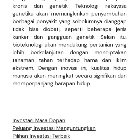
kronis dan genetik. Teknologi rekayasa
genetika akan memungkinkan penyembuhan
berbagai penyakit yang sebelumnya dianggap
tidak bisa diobati, seperti beberapa jenis
kanker dan gangguan genetik. Selain itu,
bioteknologi akan mendukung pertanian yang
lebih berkelanjutan dengan menciptakan
tanaman tahan terhadap hama dan iklim
ekstrem. Dengan inovasi ini, kualitas hidup
manusia akan meningkat secara signifikan dan
memperpanjang harapan hidup.
Investasi Masa Depan
Peluang Investasi Menguntungkan
Pilihan Investasi Terbaik