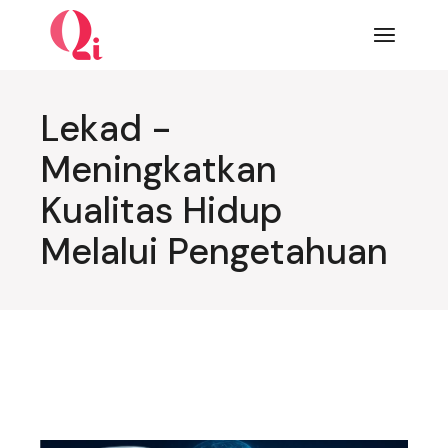
Lompat
ke
konten
Lekad -
Meningkatkan
Kualitas Hidup
Melalui Pengetahuan