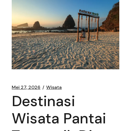
Mei 27, 2026
Wisata
Destinasi
Wisata Pantai