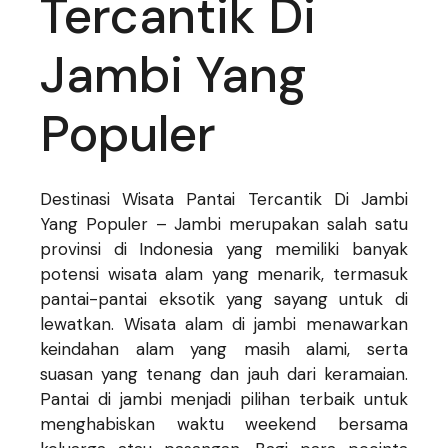
Tercantik Di
Jambi Yang
Populer
Destinasi Wisata Pantai Tercantik Di Jambi
Yang Populer – Jambi merupakan salah satu
provinsi di Indonesia yang memiliki banyak
potensi wisata alam yang menarik, termasuk
pantai-pantai eksotik yang sayang untuk di
lewatkan. Wisata alam di jambi menawarkan
keindahan alam yang masih alami, serta
suasan yang tenang dan jauh dari keramaian.
Pantai di jambi menjadi pilihan terbaik untuk
menghabiskan waktu weekend bersama