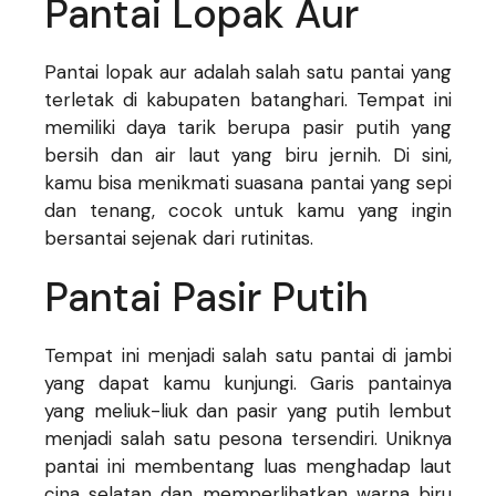
Pantai Lopak Aur
Pantai lopak aur adalah salah satu pantai yang
terletak di kabupaten batanghari. Tempat ini
memiliki daya tarik berupa pasir putih yang
bersih dan air laut yang biru jernih. Di sini,
kamu bisa menikmati suasana pantai yang sepi
dan tenang, cocok untuk kamu yang ingin
bersantai sejenak dari rutinitas.
Pantai Pasir Putih
Tempat ini menjadi salah satu pantai di jambi
yang dapat kamu kunjungi. Garis pantainya
yang meliuk-liuk dan pasir yang putih lembut
menjadi salah satu pesona tersendiri. Uniknya
pantai ini membentang luas menghadap laut
cina selatan dan memperlihatkan warna biru