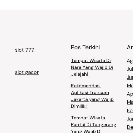
Pos Terkini
Ar
slot 777
Tempat Wisata Di
Ag
Nara Yang Wajib Di
Ju
slot gacor
Jelajahi
Ju
Me
Rekomendasi
Aplikasi Transum
Ap
Jakarta yang Wajib
Ma
Dimiliki
Fe
Tempat Wisata
Ja
Pantai Di Tangerang
De
Yang Wajib Di