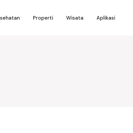
esehatan
Properti
Wisata
Aplikasi