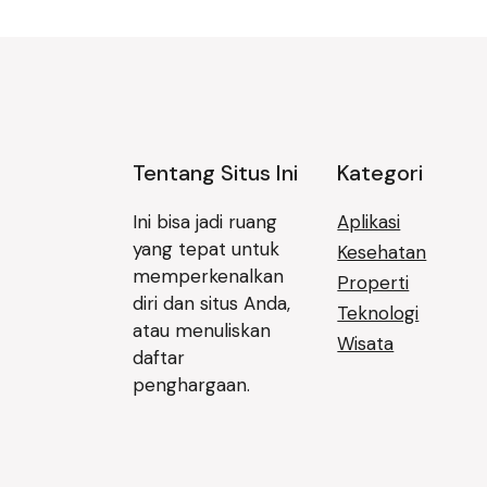
Tentang Situs Ini
Kategori
Ini bisa jadi ruang
Aplikasi
yang tepat untuk
Kesehatan
memperkenalkan
Properti
diri dan situs Anda,
Teknologi
atau menuliskan
Wisata
daftar
penghargaan.