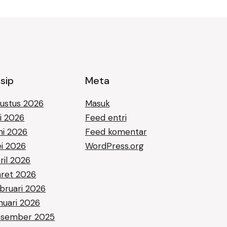
sip
Meta
ustus 2026
Masuk
li 2026
Feed entri
ni 2026
Feed komentar
i 2026
WordPress.org
ril 2026
ret 2026
bruari 2026
nuari 2026
sember 2025