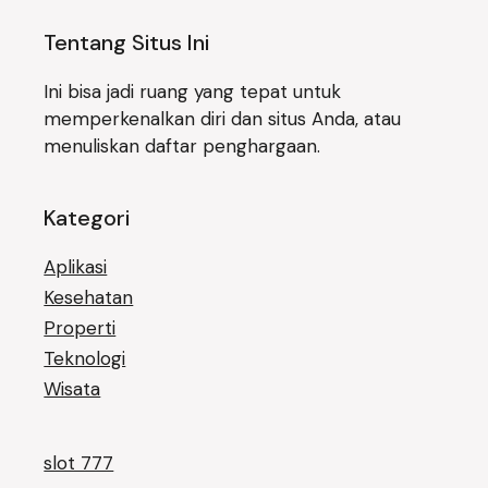
Tentang Situs Ini
Ini bisa jadi ruang yang tepat untuk
memperkenalkan diri dan situs Anda, atau
menuliskan daftar penghargaan.
Kategori
Aplikasi
Kesehatan
Properti
Teknologi
Wisata
slot 777