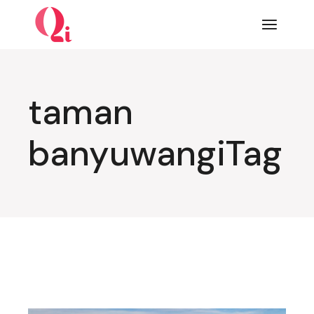
Lompat
ke
konten
taman
banyuwangiTag