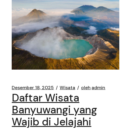
Desember 18, 2025
Wisata
oleh
admin
Daftar Wisata
Banyuwangi yang
Wajib di Jelajahi