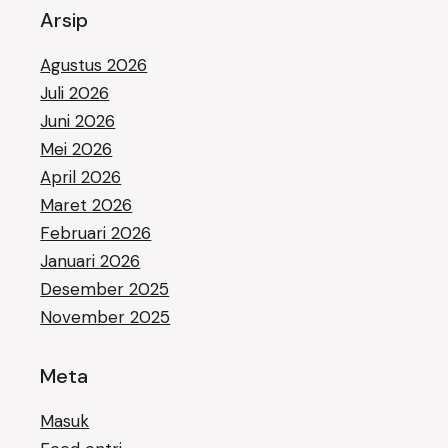
Arsip
Agustus 2026
Juli 2026
Juni 2026
Mei 2026
April 2026
Maret 2026
Februari 2026
Januari 2026
Desember 2025
November 2025
Meta
Masuk