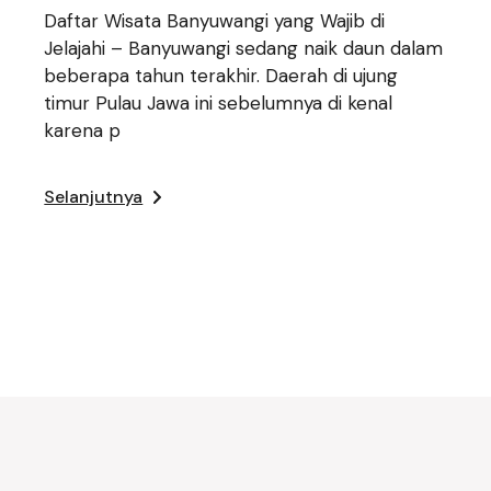
Daftar Wisata Banyuwangi yang Wajib di
Jelajahi – Banyuwangi sedang naik daun dalam
beberapa tahun terakhir. Daerah di ujung
timur Pulau Jawa ini sebelumnya di kenal
karena p
Selanjutnya