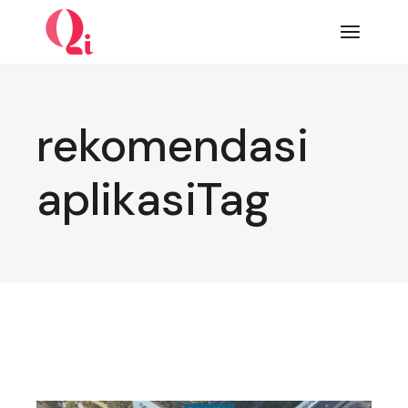
Lompat
ke
konten
rekomendasi
aplikasiTag