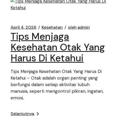
April 4, 2026
Kesehatan
oleh
admin
Tips Menjaga
Kesehatan Otak Yang
Harus Di Ketahui
Tips Menjaga Kesehatan Otak Yang Harus Di
Ketahui – Otak adalah organ penting yang
berfungsi dalam setiap aktivitas tubuh
manusia, seperti mengontrol pikiran, ingatan,
emosi,
Selanjutnya