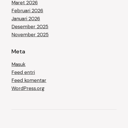
Maret 2026
Februari 2026
Januari 2026
Desember 2025
November 2025
Meta
Masuk
Feed entri
Feed komentar
WordPress.org