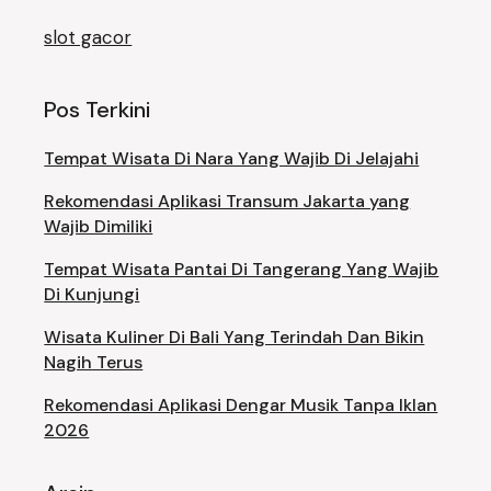
slot gacor
Pos Terkini
Tempat Wisata Di Nara Yang Wajib Di Jelajahi
Rekomendasi Aplikasi Transum Jakarta yang
Wajib Dimiliki
Tempat Wisata Pantai Di Tangerang Yang Wajib
Di Kunjungi
Wisata Kuliner Di Bali Yang Terindah Dan Bikin
Nagih Terus
Rekomendasi Aplikasi Dengar Musik Tanpa Iklan
2026