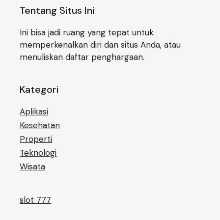
Tentang Situs Ini
Ini bisa jadi ruang yang tepat untuk
memperkenalkan diri dan situs Anda, atau
menuliskan daftar penghargaan.
Kategori
Aplikasi
Kesehatan
Properti
Teknologi
Wisata
slot 777