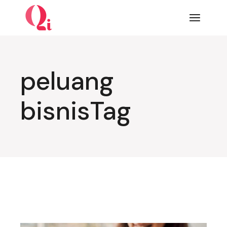
Lompat
ke
konten
peluang
bisnisTag