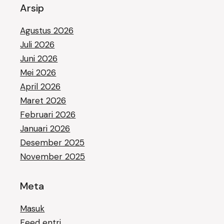
Arsip
Agustus 2026
Juli 2026
Juni 2026
Mei 2026
April 2026
Maret 2026
Februari 2026
Januari 2026
Desember 2025
November 2025
Meta
Masuk
Feed entri