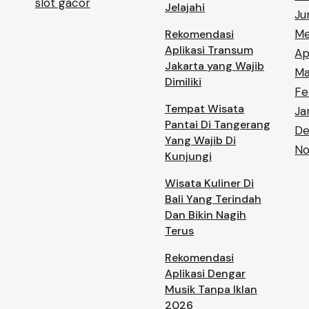
slot gacor
Jelajahi
Ju
Me
Rekomendasi
Aplikasi Transum
Ap
Jakarta yang Wajib
Ma
Dimiliki
Fe
Tempat Wisata
Ja
Pantai Di Tangerang
De
Yang Wajib Di
No
Kunjungi
Wisata Kuliner Di
Bali Yang Terindah
Dan Bikin Nagih
Terus
Rekomendasi
Aplikasi Dengar
Musik Tanpa Iklan
2026