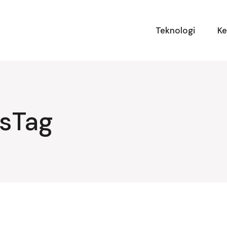
Teknologi
K
isTag