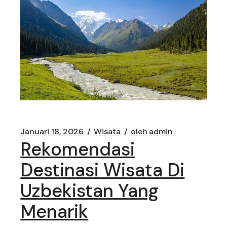
Januari 18, 2026
Wisata
oleh
admin
Rekomendasi
Destinasi Wisata Di
Uzbekistan Yang
Menarik