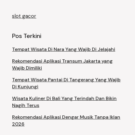
slot gacor
Pos Terkini
Tempat Wisata Di Nara Yang Wajib Di Jelajahi
Rekomendasi Aplikasi Transum Jakarta yang
Wajib Dimiliki
Tempat Wisata Pantai Di Tangerang Yang Wajib
Di Kunjungi
Wisata Kuliner Di Bali Yang Terindah Dan Bikin
Nagih Terus
Rekomendasi Aplikasi Dengar Musik Tanpa Iklan
2026