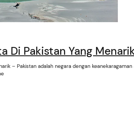
 Di Pakistan Yang Menari
arik – Pakistan adalah negara dengan keanekaragaman al
me