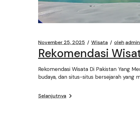
November 25, 2025
Wisata
oleh
admin
Rekomendasi Wisata
Rekomendasi Wisata Di Pakistan Yang Men
budaya, dan situs-situs bersejarah yang 
Selanjutnya