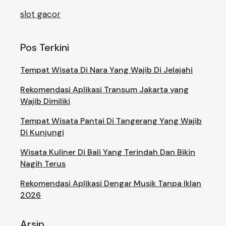
slot gacor
Pos Terkini
Tempat Wisata Di Nara Yang Wajib Di Jelajahi
Rekomendasi Aplikasi Transum Jakarta yang
Wajib Dimiliki
Tempat Wisata Pantai Di Tangerang Yang Wajib
Di Kunjungi
Wisata Kuliner Di Bali Yang Terindah Dan Bikin
Nagih Terus
Rekomendasi Aplikasi Dengar Musik Tanpa Iklan
2026
Arsip