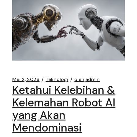
Mei 2, 2026
Teknologi
oleh
admin
Ketahui Kelebihan &
Kelemahan Robot AI
yang Akan
Mendominasi