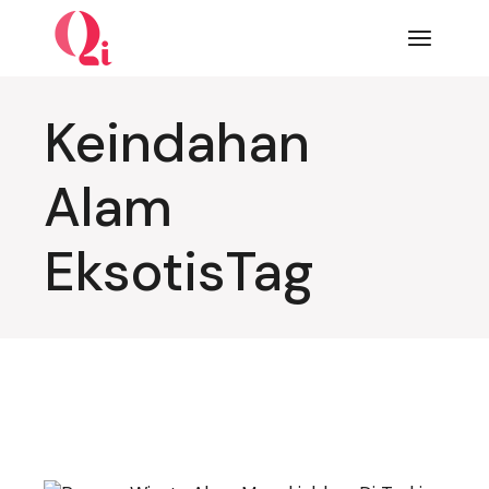
Lompat
ke
konten
Keindahan
Alam
EksotisTag