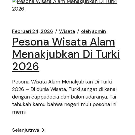
Februari 24, 2026
Wisata
oleh
admin
Pesona Wisata Alam
Menakjubkan Di Turki
2026
Pesona Wisata Alam Menakjubkan Di Turki
2026 – Di dunia Wisata, Turki sangat di kenal
dengan cappadocia dan balon udaranya. Tai
tahukah kamu bahwa negeri multipesona ini
memi
Selanjutnya