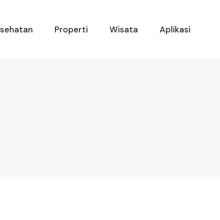
esehatan
Properti
Wisata
Aplikasi