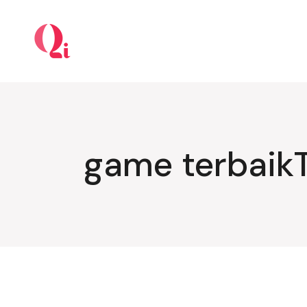
Lompat
ke
konten
game terbaik