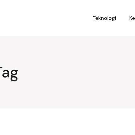
Teknologi
K
Tag