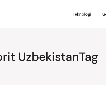
Teknologi
K
orit UzbekistanTag