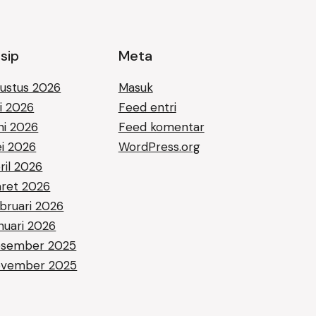
sip
Meta
ustus 2026
Masuk
li 2026
Feed entri
ni 2026
Feed komentar
i 2026
WordPress.org
ril 2026
ret 2026
bruari 2026
nuari 2026
sember 2025
vember 2025