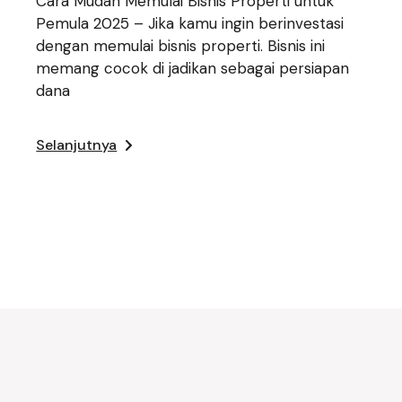
Cara Mudah Memulai Bisnis Properti untuk
Pemula 2025 – Jika kamu ingin berinvestasi
dengan memulai bisnis properti. Bisnis ini
memang cocok di jadikan sebagai persiapan
dana
Selanjutnya