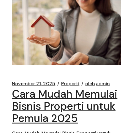
November 21, 2025
Properti
oleh
admin
Cara Mudah Memulai
Bisnis Properti untuk
Pemula 2025