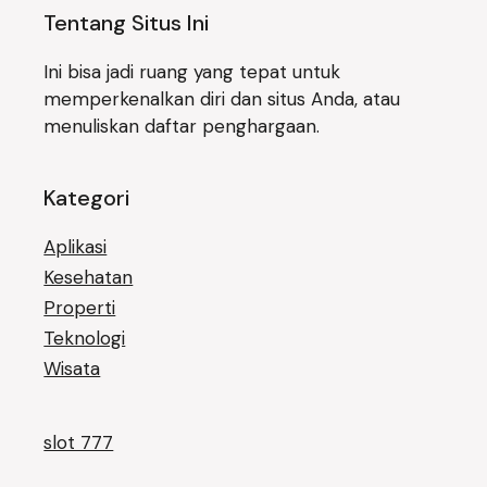
Tentang Situs Ini
Ini bisa jadi ruang yang tepat untuk
memperkenalkan diri dan situs Anda, atau
menuliskan daftar penghargaan.
Kategori
Aplikasi
Kesehatan
Properti
Teknologi
Wisata
slot 777