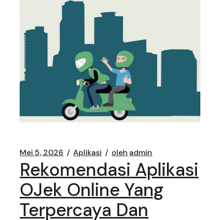
Mei 5, 2026
Aplikasi
oleh
admin
Rekomendasi Aplikasi
OJek Online Yang
Terpercaya Dan