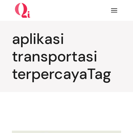
Lompat
ke
konten
aplikasi
transportasi
terpercayaTag